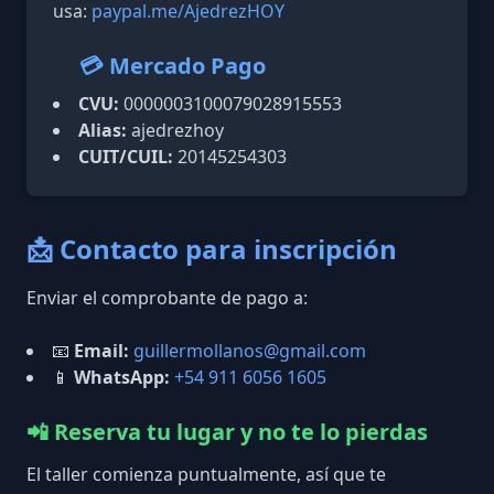
usa:
paypal.me/AjedrezHOY
💳 Mercado Pago
CVU:
0000003100079028915553
Alias:
ajedrezhoy
CUIT/CUIL:
20145254303
📩 Contacto para inscripción
Enviar el comprobante de pago a:
📧
Email:
guillermollanos@gmail.com
📱
WhatsApp:
+54 911 6056 1605
📲 Reserva tu lugar y no te lo pierdas
El taller comienza puntualmente, así que te